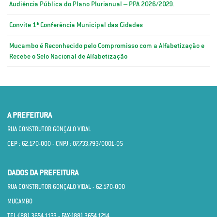
Audiência Pública do Plano Plurianual – PPA 2026/2029.
Convite 1ª Conferência Municipal das Cidades
Mucambo é Reconhecido pelo Compromisso com a Alfabetização e
Recebe o Selo Nacional de Alfabetização
A PREFEITURA
RUA CONSTRUTOR GONÇALO VIDAL
CEP : 62.170­-000 - CNPJ : 07.733.793/0001­-05
DADOS DA PREFEITURA
RUA CONSTRUTOR GONÇALO VIDAL - 62.170­-000
MUCAMBO
TEL:(88) 3654.1133 - FAX:(88) 3654.1214