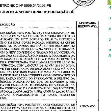
M
L
A
C
M
A