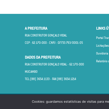
A PREFEITURA
LINKS Ú
RUA CONSTRUTOR GONÇALO VIDAL
Portal Tr
CEP : 62.170­-000 - CNPJ : 07.733.793/0001­-05
Licitações
Ouvidoria
DADOS DA PREFEITURA
Relatório 
RUA CONSTRUTOR GONÇALO VIDAL - 62.170­-000
MUCAMBO
TEL:(88) 3654.1133 - FAX:(88) 3654.1214
© PREFEITURA MUNICIPAL DE MUCAMBO CEARÁ. TOD
Cookies: guardamos estatísticas de visitas para m