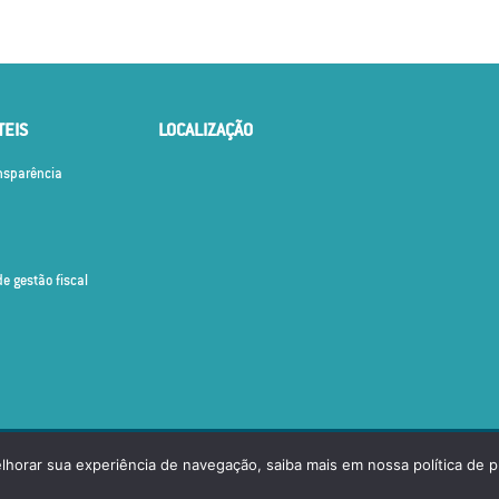
TEIS
LOCALIZAÇÃO
ansparência
de gestão fiscal
OS OS DIREITOS RESERVADOS.
elhorar sua experiência de navegação, saiba mais em nossa política de p