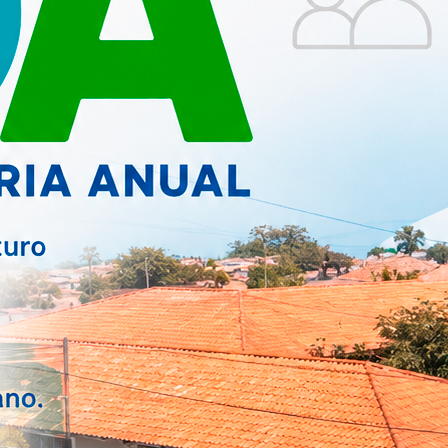
EDUCAÇÃO
ferência
Mucambo é Reconhecido
Cidades...
pelo Compromisso com a
Alfa...
SAÚDE