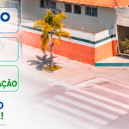
JANEIRO BRANCO – MÊS
DE CONSCIENTIZAÇÃO S...
SAÚDE
USO OBRIGATÓRIO DE
MASCARA EM TODOS OS
DEPARTAMEN...
SAÚDE
AÇÕES EM ALUSÃO AO
NOVEMBRO AZUL...