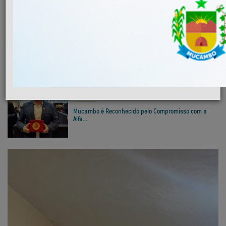
MAIS NOTÍCIAS
INFRAESTRUTURA
Convite 1ª Conferência Municipal das Cidades...
EDUCAÇÃO
Mucambo é Reconhecido pelo Compromisso com a
Alfa...