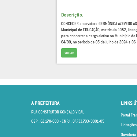
Descrição:
CONCEDER a servidora GERMÔNICA AZEVEDO AGUIA
Municipal de EDUCAÇÃO, matrícula 1052, licen
para concorrer a cargo eletivo no Município d
64/90, no período de 05 de julho de 2024 a 06
VOLTAR
A PREFEITURA
LINKS Ú
RUA CONSTRUTOR GONÇALO VIDAL
Portal Tr
CEP : 62.170­-000 - CNPJ : 07.733.793/0001­-05
Licitações
Ouvidoria