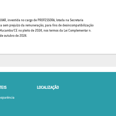
R, investida no cargo de PROFESSORA, lotada na Secretaria
ça sem prejuízo da remuneração, para fins de desincompatibilização
e Mucambo/CE no pleito de 2024, nos termos da Lei Complementar n.
 de outubro de 2024.
TEIS
LOCALIZAÇÃO
ansparência