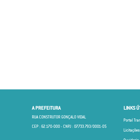
A PREFEITURA
LINKS Ú
RUA CONSTRUTOR GONÇALO VIDAL
Portal Tr
CEP : 62.170­-000 - CNPJ : 07.733.793/0001­-05
Licitações