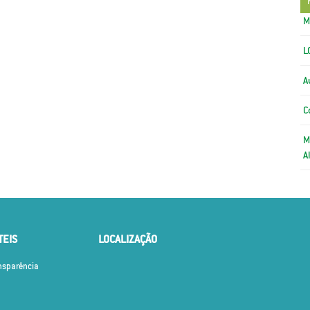
M
L
A
C
M
A
TEIS
LOCALIZAÇÃO
ansparência