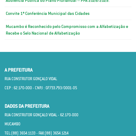
Audiência Pública do Plano Plurianual – PPA 2026/2029.
Convite 1ª Conferência Municipal das Cidades
Mucambo é Reconhecido pelo Compromisso com a Alfabetização e
Recebe o Selo Nacional de Alfabetização
A PREFEITURA
RUA CONSTRUTOR GONÇALO VIDAL
CEP : 62.170­-000 - CNPJ : 07.733.793/0001­-05
DADOS DA PREFEITURA
RUA CONSTRUTOR GONÇALO VIDAL - 62.170­-000
MUCAMBO
TEL:(88) 3654.1133 - FAX:(88) 3654.1214