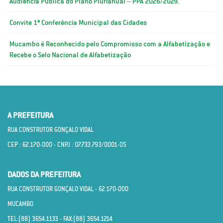
Audiência Pública do Plano Plurianual – PPA 2026/2029.
Convite 1ª Conferência Municipal das Cidades
Mucambo é Reconhecido pelo Compromisso com a Alfabetização e
Recebe o Selo Nacional de Alfabetização
A PREFEITURA
RUA CONSTRUTOR GONÇALO VIDAL
CEP : 62.170­-000 - CNPJ : 07.733.793/0001­-05
DADOS DA PREFEITURA
RUA CONSTRUTOR GONÇALO VIDAL - 62.170­-000
MUCAMBO
TEL:(88) 3654.1133 - FAX:(88) 3654.1214